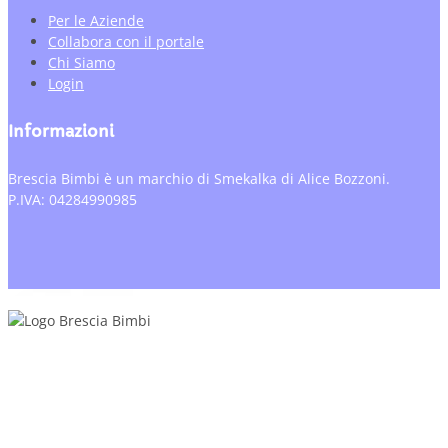
Per le Aziende
Collabora con il portale
Chi Siamo
Login
Informazioni
Brescia Bimbi è un marchio di Smekalka di Alice Bozzoni.
P.IVA: 04284990985