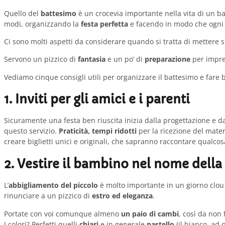
Quello del
battesimo
è un crocevia importante nella vita di un ba
modi, organizzando la
festa perfetta
e facendo in modo che ogni c
Ci sono molti aspetti da considerare quando si tratta di mettere 
Servono un pizzico di
fantasia
e un po’ di
preparazione
per impres
Vediamo cinque consigli utili per organizzare il battesimo e fare b
1. Inviti per gli amici e i parenti
Sicuramente una festa ben riuscita inizia dalla progettazione e dal
questo servizio.
Praticità, tempi ridotti
per la ricezione del mater
creare biglietti unici e originali, che sapranno raccontare qualcosa
2. Vestire il bambino nel nome dell
L’
abbigliamento del piccolo
è molto importante in un giorno clou
rinunciare a un pizzico di
estro ed eleganza
.
Portate con voi comunque almeno
un paio di cambi
, così da non 
I colori? Perfetti quelli
chiari
e in generale
pastello
(il bianco, ad 