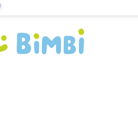
)
mucoso?