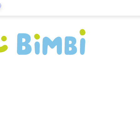
)
e una festa per bambini spett