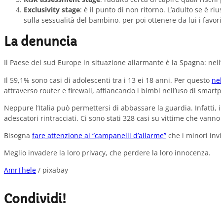
Exclusivity stage
: è il punto di non ritorno. L’adulto se è 
sulla sessualità del bambino, per poi ottenere da lui i favori
La denuncia
Il Paese del sud Europe in situazione allarmante è la Spagna: nell’
Il 59,1% sono casi di adolescenti tra i 13 ei 18 anni. Per questo
ne
attraverso router e firewall, affiancando i bimbi nell’uso di sma
Neppure l’Italia può permettersi di abbassare la guardia. Infatti,
adescatori rintracciati. Ci sono stati 328 casi su vittime che vanno
Bisogna
fare attenzione ai “campanelli d’allarme”
che i minori invi
Meglio invadere la loro privacy, che perdere la loro innocenza.
AmrThele
/ pixabay
Condividi!