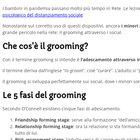
I bambini in pandemia passano molto più tempo in Rete. Le lezioni a
psicologico del distanziamento sociale
.
Nonostante sul corretto uso di questi dispositivi, ancora
i minori
grande pericolo nella rete: il grooming attraverso i social.
Che cos’è il grooming?
Con il termine grooming si intende è
l’adescamento attraverso i
Il termine deriva dall’inglese “
to groom
”, cioè “
curare
”. L’adulto si
Il grooming si sviluppa perfettamente sui social, dove i minori so
Le 5 fasi del grooming
Secondo O’Connell esistono cinque fasi di adescamento.
Friendship forming stage
: serve alla formazione “dell’amici
Relationship forming stage
: ora la relazione si sta forman
tutto di lui.
Risk assessment stage
: l’adulto cerca di capire quali risch