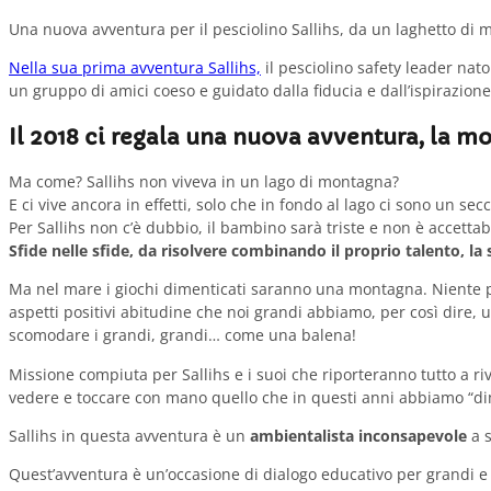
Una nuova avventura per il pesciolino Sallihs, da un laghetto di
Nella sua prima avventura Sallihs,
il pesciolino safety leader nat
un gruppo di amici coeso e guidato dalla fiducia e dall’ispirazion
Il 2018 ci regala una nuova avventura, la m
Ma come? Sallihs non viveva in un lago di montagna?
E ci vive ancora in effetti, solo che in fondo al lago ci sono un s
Per Sallihs non c’è dubbio, il bambino sarà triste e non è accettab
Sfide nelle sfide, da risolvere combinando il proprio talento, la
Ma nel mare i giochi dimenticati saranno una montagna. Niente p
aspetti positivi abitudine che noi grandi abbiamo, per così dir
scomodare i grandi, grandi… come una balena!
Missione compiuta per Sallihs e i suoi che riporteranno tutto a r
vedere e toccare con mano quello che in questi anni abbiamo “dim
Sallihs in questa avventura è un
ambientalista inconsapevole
a s
Quest’avventura è un’occasione di dialogo educativo per grandi e p