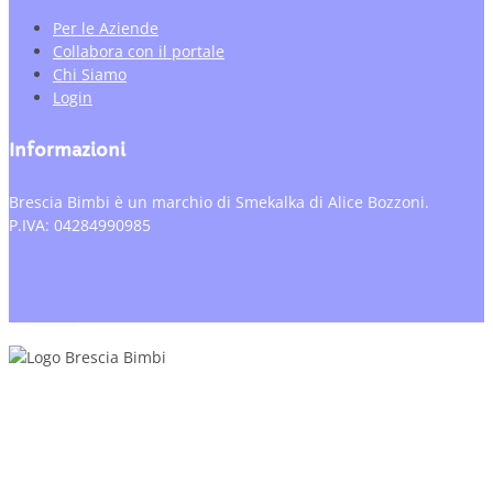
Per le Aziende
Collabora con il portale
Chi Siamo
Login
Informazioni
Brescia Bimbi è un marchio di Smekalka di Alice Bozzoni.
P.IVA: 04284990985