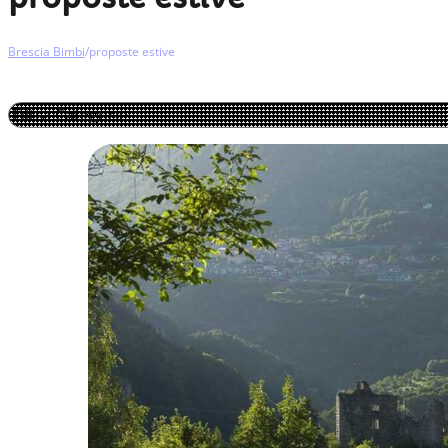
Brescia Bimbi
/
proposte estive