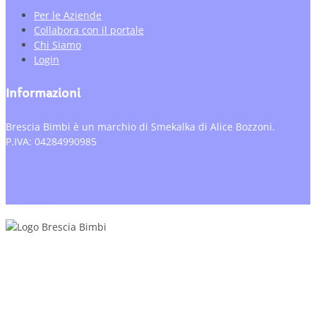
Per le Aziende
Collabora con il portale
Chi Siamo
Login
Informazioni
Brescia Bimbi è un marchio di Smekalka di Alice Bozzoni.
P.IVA: 04284990985