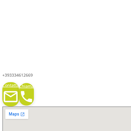
+393334612669
Contatta
Chiama