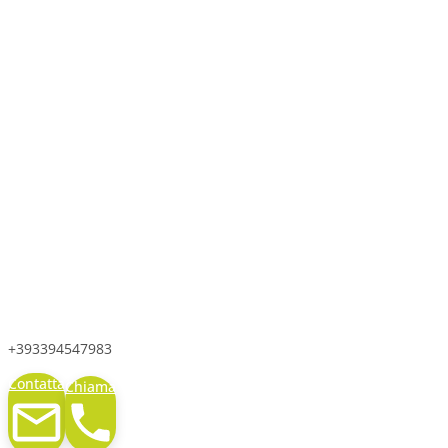
+393394547983
Contatta
Chiama