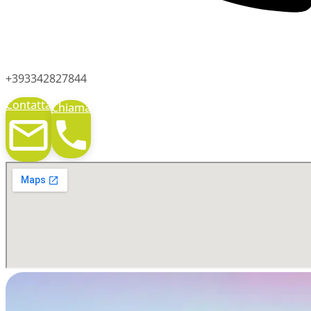
+393342827844
Contatta
Chiama