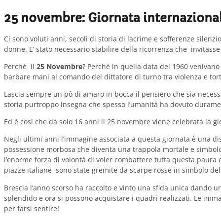
25 novembre: Giornata internazional
Ci sono voluti anni, secoli di storia di lacrime e sofferenze silenz
donne. E’ stato necessario stabilire della ricorrenza che invitasse 
Perché il
25 Novembre
? Perché in quella data del 1960 venivano
barbare mani al comando del dittatore di turno tra violenza e tort
Lascia sempre un pò di amaro in bocca il pensiero che sia necessar
storia purtroppo insegna che spesso l’umanità ha dovuto durament
Ed è così che da solo 16 anni il 25 novembre viene celebrata la gi
Negli ultimi anni l’immagine associata a questa giornata è una dis
possessione morbosa che diventa una trappola mortale e simbolo d
l’enorme forza di volontà di voler combattere tutta questa paura 
piazze italiane sono state gremite da scarpe rosse in simbolo del
Brescia l’anno scorso ha raccolto e vinto una sfida unica dando
splendido e ora si possono acquistare i quadri realizzati. Le imm
per farsi sentire!