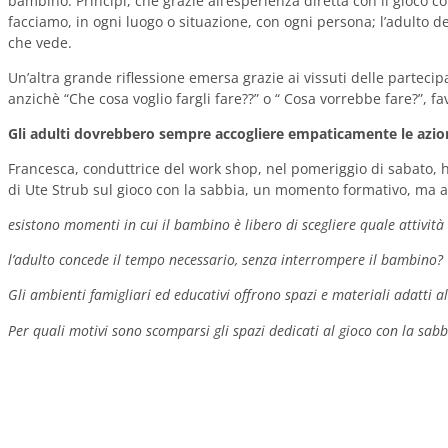
bambino. Principi, che grazie all’esperienza diretta con il gioco c
facciamo, in ogni luogo o situazione, con ogni persona; l’adulto d
che vede.
Un’altra grande riflessione emersa grazie ai vissuti delle partec
anzichè “Che cosa voglio fargli fare??” o “ Cosa vorrebbe fare?”, f
Gli adulti dovrebbero sempre accogliere empaticamente le azioni
Francesca, conduttrice del work shop, nel pomeriggio di sabato, h
di Ute Strub sul gioco con la sabbia, un momento formativo, ma 
esistono momenti in cui il bambino è libero di scegliere quale attività 
l’adulto concede il tempo necessario, senza interrompere il bambino?
Gli ambienti famigliari ed educativi offrono spazi e materiali adatti a
Per quali motivi sono scomparsi gli spazi dedicati al gioco con la sabbia