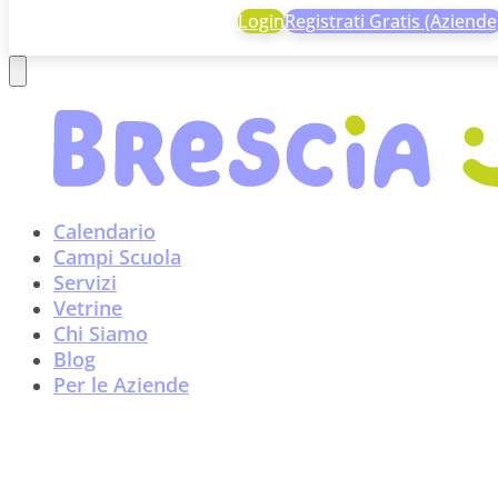
Login
Registrati Gratis (Aziende
Calendario
Campi Scuola
Servizi
Vetrine
Chi Siamo
Blog
Per le Aziende
I benefici del latte materno