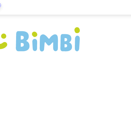
)
 per i neonati con peso molto 