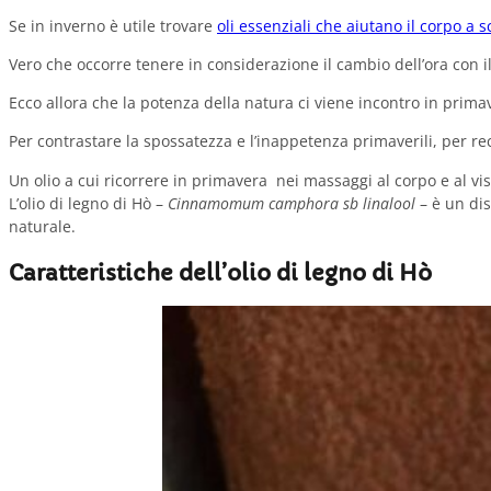
Se in inverno è utile trovare
oli essenziali che aiutano il corpo a 
Vero che occorre tenere in considerazione il cambio dell’ora con i
Ecco allora che la potenza della natura ci viene incontro in primave
Per contrastare la spossatezza e l’inappetenza primaverili, per re
Un olio a cui ricorrere in primavera nei massaggi al corpo e al vi
L’olio di legno di Hò –
Cinnamomum camphora sb linalool
– è un dis
naturale.
Caratteristiche dell’olio di legno di Hò