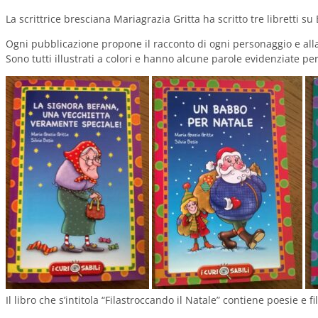
La scrittrice bresciana Mariagrazia Gritta ha scritto tre libretti su
Ogni pubblicazione propone il racconto di ogni personaggio e alla f
Sono tutti illustrati a colori e hanno alcune parole evidenziate p
Il libro che s’intitola “Filastroccando il Natale” contiene poesie e