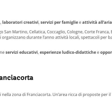
i
,
laboratori creativi
,
servizi per famiglie
e
attività all’ari
o San Martino, Cellatica, Coccaglio, Cologne, Corte Franca,
organizzano durante l’anno attività locali, spettacoli per bam
one
servizi educativi
,
esperienze ludico-didattiche
e
opport
ranciacorta
ili nella zona di Franciacorta. Un’area ricca di proposte per 