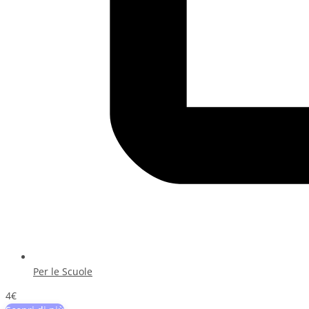
Per le Scuole
4€