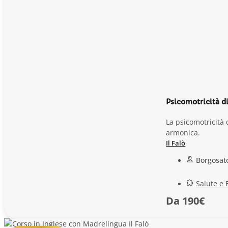
Psicomotricità d
La psicomotricità
armonica.
Il Falò
Borgosato
Salute e
Da 190€