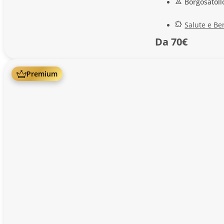
Borgosatoll
Salute e Be
Da 70€
Premium