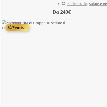
Per le Scuole
,
Salute e B
Da 240€
Premium