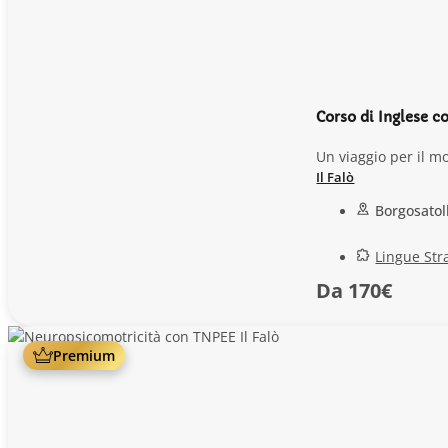
Corso di Inglese 
Un viaggio per il mo
Il Falò
Borgosatol
Lingue Str
Da 170€
Premium