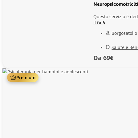
Neuropsicomotricit
Questo servizio è dedi
Il Falò
Borgosatollo
Salute e Ben
Da 69€
Premium