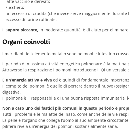
– latte vaccino e derivati;
– zucchero;
– un eccesso di cruditá (che invece serve maggiormente durante l
– eccesso di farine raffinate.
Il s
apore piccante,
in moderate quantità, è di aiuto per eliminare 
Organi coinvolti
I meridiani dell’elemento metallo sono polmoni e intestino crasso
Il periodo di massima attività energetica polmonare è la mattina pr
Attraverso la respirazione i polmoni introducono il Qi universale
È
un’energia attiva e viva
ed è quindi di fondamentale importanza
Il compito dei polmoni è quello di portare dentro il nuovo (ossigen
digestiva.
Il polmone è il responsabile di una buona risposta immunitaria, leg
Non a caso uno dei fastidi più comuni in questo periodo è propr
Tutti i problemi e le malattie del naso, come anche delle vie respi
La pelle è l’organo che collega l’uomo al suo ambiente circostan
pilifera rivela un’energia dei polmoni sostanzialmente sana.