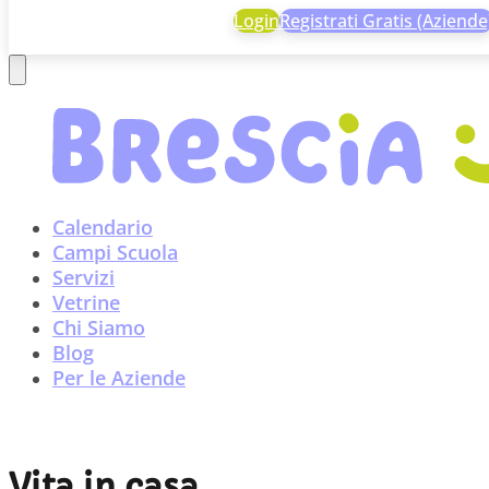
Login
Registrati Gratis (Aziende
Calendario
Campi Scuola
Servizi
Vetrine
Chi Siamo
Blog
Per le Aziende
Vita in casa